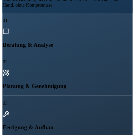
Hand, ohne Kompromisse.
01
Beratung & Analyse
02
Planung & Genehmigung
03
Fertigung & Aufbau