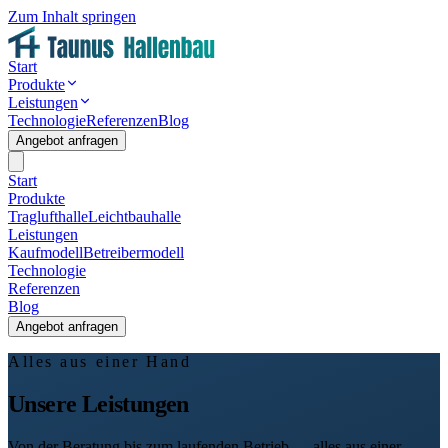
Zum Inhalt springen
Start
Produkte
Leistungen
Technologie
Referenzen
Blog
Angebot anfragen
Start
Produkte
Traglufthalle
Leichtbauhalle
Leistungen
Kaufmodell
Betreibermodell
Technologie
Referenzen
Blog
Angebot anfragen
Alles aus einer Hand
Unsere Leistungen
Von der Beratung bis zum laufenden Betrieb — alles aus einer